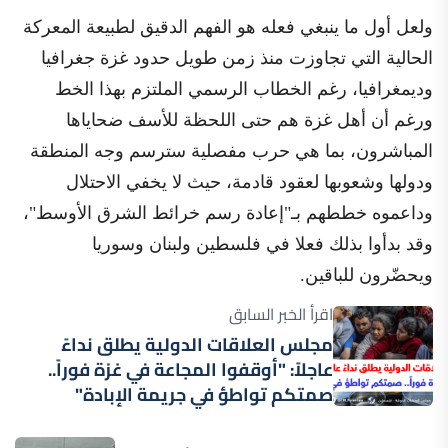
ولعل أول ما ينبغي فعله هو الفهم الدقيق لطبيعة المعركة
الحالية التي تجاوزت منذ زمن طويل حدود غزة جغرافيا
وديمغرافيا، رغم الخطاب الرسمي الملتزم بهذا الخط
ورغم أن أهل غزة هم حتى اللحظة للأسف ضحاياها
المباشرون، بما هي حرب مفصلية سترسم وجه المنطقة
ودولها وشعوبها لعقود قادمة، حيث لا يخفي الاحتلال
وداعموه خططهم بـ"إعادة رسم خرائط الشرق الأوسط"،
وقد بدأوا بذلك فعلا في فلسطين ولبنان وسوريا
ويحضّرون للباقين.
اقرأ الخبر السابق
مجلس العلاقات الدولية يطلق نداءً
عاجلاً: "أوقفوا المجاعة في غزة فوراً..
صمتكم تواطؤ في جريمة الإبادة"