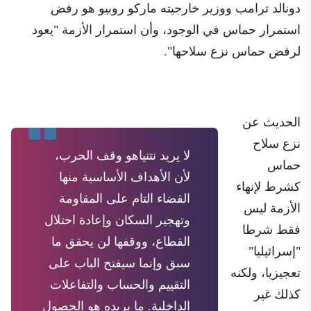
دونالد ترامب ووزير خارجيته ماركو روبيو هو رفض
استمرار حماس في الوجود، وأن استمرار الأزمة "يعود
لرفض حماس نزع سلاحها".
الحديث عن
نزع سلاح
لا يريد نتنياهو وقف الحرب،
حماس
لأن الأهداف الأساسية منها
كشرط لإنهاء
القضاء التام على المقاومة
الأزمة ليس
وتهجير السكان وإعادة احتلال
فقط شرطا
القطاع، ووقفها لن يحقق ما
"إسرائيليا"
سبق وإنما سيفتح الباب على
تعجيزيا، ولكنه
التقييم والحساب والتفاعلات
كذلك غير
الداخلية. ما يريده هو الحصول