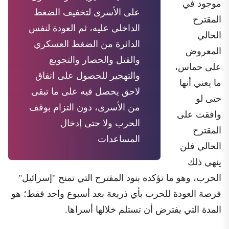
موجود في
على الأسرى لتخفيف الضغط
المقترح
الداخلي عليه، ثم العودة لنفس
الحالي
الدائرة من الضغط العسكري
المعروض
والقتل والحصار والتجويع
على حماس،
والتهجير للحصول على اتفاق
ما يعني أنها
لاحق يحصل فيه على ما تبقى
حتى لو
من الأسرى، دون التزام بوقف
وافقت على
الحرب ولا حتى إدخال
المقترح
المساعدات
الحالي فلن
ينهي ذلك
الحرب، وهو ما تؤكده بنود المقترح التي تمنح "إسرائيل"
فرصة العودة للحرب بأي ذريعة بعد أسبوع واحد فقط؛ هو
المدة التي يفترض أن تستلم خلالها أسراها.