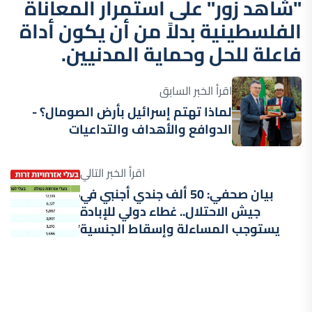
"شاهد زور" على استمرار المعاناة
الفلسطينية بدلاً من أن يكون أداة
فاعلة للحل وحماية المدنيين.
اقرأ الخبر السابق
لماذا تهتم إسرائيل بأرض الصومال؟ -
الدوافع والأهداف والتداعيات
اقرأ الخبر التالي
بيان صحفي: 50 ألف جندي أجنبي في
جيش الاحتلال.. غطاء دولي للإبادة
يستوجب المساءلة وإسقاط الجنسية