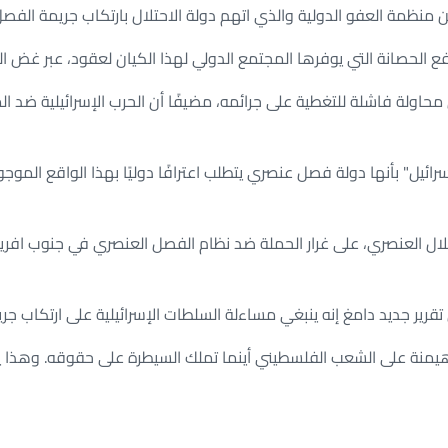
اسخة تجاه غزة
 منظمة العفو الدولية والذي اتهم دولة الاحتلال بارتكاب جريمة الفصل
فع الحصانة التي يوفرها المجتمع الدولي لهذا الكيان لعقود، عبر غض الط
تها من إسرائيل بسبب الحرب على غزة
محاولة فاشلة للتغطية على جرائمه، مضيفًا أن الحرب الإسرائيلية ضد
سرائيل" بأنها دولة فصل عنصري يتطلب اعترافًا دوليًا بهذا الواقع الم
لاحقا لإرضاء نتنياهو؟
لإنجيلي من أشد المدافعين عن إسرائيل ونتنياهو؟
ل العنصري، على غرار الحملة ضد نظام الفصل العنصري في جنوب افريقي
والاعتراف الواسع بدولة فلسطين
ة وما هو جدول أعمالها؟
 تقرير جديد دامغ إنه ينبغي مساءلة السلطات الإسرائيلية على ارتكاب 
 أسبوع من قصف قطر؟
يمنة على الشعب الفلسطيني أينما تملك السيطرة على حقوقه. وهذا ي
أداة ضغط مؤسسي
ئيل