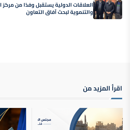
كيف يستفيد الاحتلال الإسرائيلي من صادرات أسلحته ل
العلاقات الدولية يستقبل وفدًا من مركز 
والتنموية لبحث آفاق التعاون
تركيا وإسرائيل بعد قطع العلاقات.. مواجهة مسلحة 
هذا ما نعرفه عن الجمعية التي أكدت وقوع إبادة جما
ترجمة خاصة:: كيف يدافع مسؤولون سابقون في إدارة
معاداة السامية مصطلح نشأ في القرن الـ19 وحولته إسرائيل سلاحا ضد منتقديها
تدهور تاريخي متسارع في علاقات الاحتلال مع أستراليا
محكمة غزة مبادرة حقوقية دولية للتحقيق في جرائم ا
اتساع قائمة المسؤولين الإسرائيليين الممنوعين من 
اقرأ المزيد من
قرار "الاتحاد من أجل السلام" أداة الأمم المتحدة لت
أوروبا الشرقية وقضية فلسطين... من رفاق سلاح إلى 
في الشتاء والصيف.. "رحلات فاخرة" ترسخ سردية إسر
حرب المواني.. كيف تهدّد النقابات الأوروبية صناعة الس