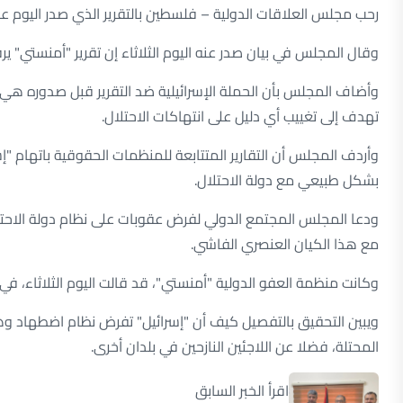
أفريقيا في مواجهة إسرائيل.. عامان من المواقف الر
رحب مجلس العلاقات الدولية – فلسطين بالتقرير الذي صدر اليوم عن
إسبانيا وإسرائيل.. تاريخ من العلاقات المضطربة
وقال المجلس في بيان صدر عنه اليوم الثلاثاء إن تقرير "أمنستي" ير
صناديق استثمار كبرى وجامعات ودول تسحب استثمارا
وأضاف المجلس بأن الحملة الإسرائيلية ضد التقرير قبل صدوره هي 
تهدف إلى تغييب أي دليل على انتهاكات الاحتلال.
كيف أخضعت "7 أكتوبر" العلاقات الأميركية الإسرائيلية للمراجعة؟
وأردف المجلس أن التقارير المتتابعة للمنظمات الحقوقية باتهام "إ
ما الفروقات في خطة ترامب التي قُدمت للعرب وعدلت 
بشكل طبيعي مع دولة الاحتلال.
فايننشال تايمز: كيف أصبح مايك هاكابي المعمداني ا
ودعا المجلس المجتمع الدولي لفرض عقوبات على نظام دولة الاحتلا
"العزلة الدولية" تطارد إسرائيل مع استمرار حرب غزة 
مع هذا الكيان العنصري الفاشي.
س/ج | من سيتحدث في الجمعية العامة للأمم المتحد
وكانت منظمة العفو الدولية "أمنستي"، قد قالت اليوم الثلاثاء، في
ماذا نعرف عن مجلس الدفاع المشترك الخليجي بعد
ويبين التحقيق بالتفصيل كيف أن "إسرائيل" تفرض نظام اضطهاد وه
المقاطعة الاقتصادية لإسرائيل.. من الاحتجاج إلى 
المحتلة، فضلا عن اللاجئين النازحين في بلدان أخرى.
رئيس الوزراء أنتوني ألبانيز يساري أسترالي أغضب إسرا
اقرأ الخبر السابق