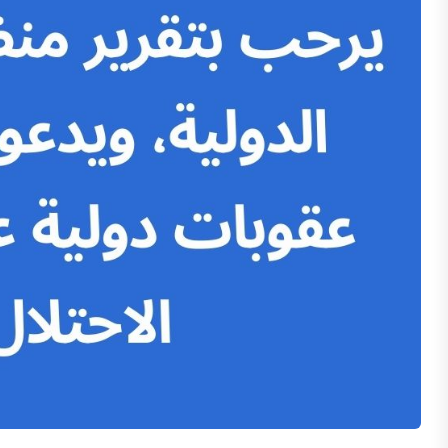
من يحسم صراع النفوذ داخل مؤسسات الاتحاد الأورو
5 أسئلة تشرح قرار مجلس الأمن بشأن غزة
سياسيون أميركيون يتحدون أيباك: كسرٌ للمحرّمات بم
خطط تفكيك الأونروا تهدد ملايين الفلسطينيين
"الهاسبارا" في ثوبها الجديد: كيف تستخدم "إسرائيل"
ما وراء انتفاضة أوروبا ضد إسرائيل
لماذا يتميّز موقف إسبانيا في دعم فلسطين؟
كونولي رئيسة لأيرلندا: انتصار لفلسطين.. وهزيمة لل
انكسار التأييد الأميركي المطلق لإسرائيل
العلاقة مع اللوبي الإسرائيلي تتحول إلى عبء سياسي
ترامب يقر بمساهمة ميريام أديلسون في قراراته بشأن 