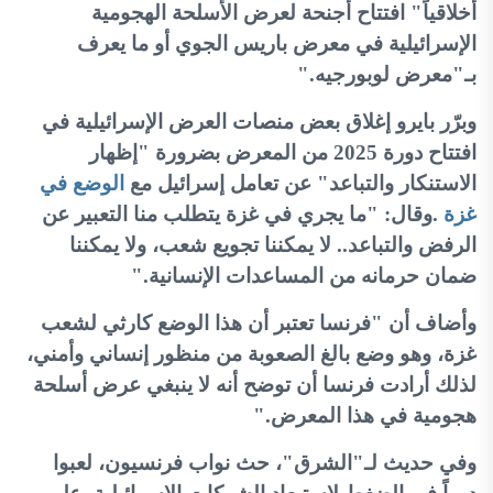
أخلاقياً" افتتاح أجنحة لعرض الأسلحة الهجومية
الإسرائيلية في معرض باريس الجوي أو ما يعرف
بـ"معرض لوبورجيه
".
وبرّر بايرو إغلاق بعض منصات العرض الإسرائيلية في
افتتاح دورة 2025 من المعرض بضرورة "إظهار
الاستنكار والتباعد" عن تعامل إسرائيل مع
الوضع في
غزة
.
وقال: "ما يجري في غزة يتطلب منا التعبير عن
الرفض والتباعد.. لا يمكننا تجويع شعب، ولا يمكننا
ضمان حرمانه من المساعدات الإنسانية
".
وأضاف أن "فرنسا تعتبر أن هذا الوضع كارثي لشعب
غزة، وهو وضع بالغ الصعوبة من منظور إنساني وأمني،
لذلك أرادت فرنسا أن توضح أنه لا ينبغي عرض أسلحة
هجومية في هذا المعرض
".
وفي حديث لـ"الشرق"، حث نواب فرنسيون، لعبوا