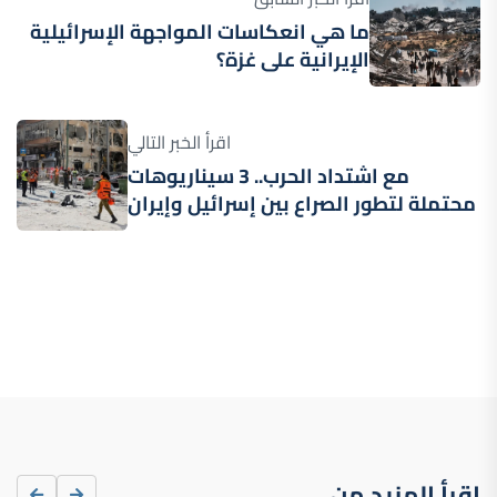
ما هي انعكاسات المواجهة الإسرائيلية
الإيرانية على غزة؟
اقرأ الخبر التالي
مع اشتداد الحرب.. 3 سيناريوهات
محتملة لتطور الصراع بين إسرائيل وإيران
اقرأ المزيد من