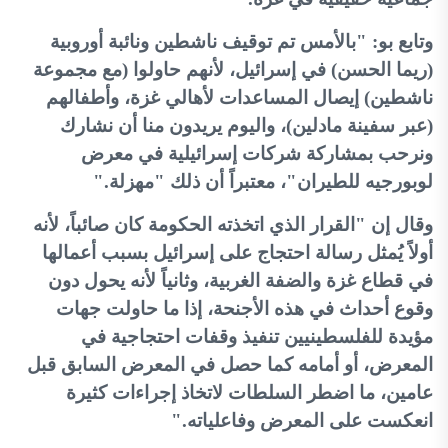
وتابع بو: "بالأمس تم توقيف ناشطين ونائبة أوروبية
(ريما الحسن) في إسرائيل، لأنهم حاولوا (مع مجموعة
ناشطين) إيصال المساعدات لأهالي غزة، وأطفالهم
(عبر سفينة مادلين)، واليوم يريدون منا أن نشارك
ونرحب بمشاركة شركات إسرائيلية في معرض
لوبورجيه للطيران"، معتبراً أن ذلك "مهزلة
".
وقال إن "القرار الذي اتخذته الحكومة كان صائباً، لأنه
أولاً يُمثل رسالة احتجاج على إسرائيل بسبب أعمالها
في قطاع غزة والضفة الغربية، وثانياً لأنه يحول دون
وقوع أحداث في هذه الأجنحة، إذا ما حاولت جهات
مؤيدة للفلسطينيين تنفيذ وقفات احتجاجية في
المعرض، أو أمامه كما حصل في المعرض السابق قبل
عامين، ما اضطر السلطات لاتخاذ إجراءات كثيرة
انعكست على المعرض وفاعلياته
".