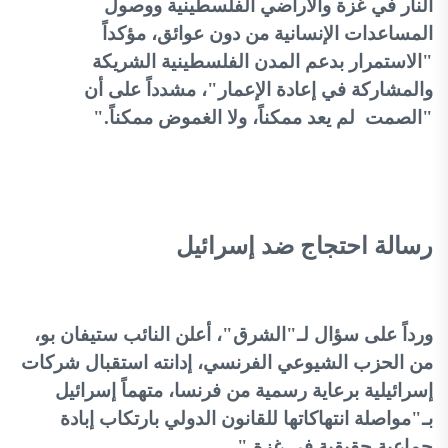
النار في غزة والأراضي الفلسطينية ووصول
المساعدات الإنسانية من دون عوائق، مؤكداً
"الاستمرار بدعم المدن الفلسطينية الشريكة
والمشاركة في إعادة الإعمار"، مشدداً على أن
"الصمت لم يعد ممكناً، ولا الغموض ممكناً
".
رسالة احتجاج ضد إسرائيل
ورداً على سؤال لـ"الشرق"، أعلن النائب ستيفان بو،
من الحزب الشيوعي الفرنسي، إدانته استقبال شركات
إسرائيلية برعاية رسمية من فرنسا، متهماً إسرائيل
بـ"مواصلة انتهاكاتها للقانون الدولي بارتكاب إبادة
جماعية حقيقية في غزة
".